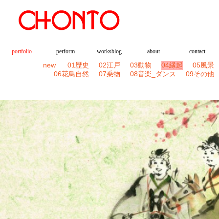
portfolio
perform
worksblog
about
contact
new
01歴史
02江戸
03動物
04縁起
05風景
06花鳥自然
07乗物
08音楽_ダンス
09その他