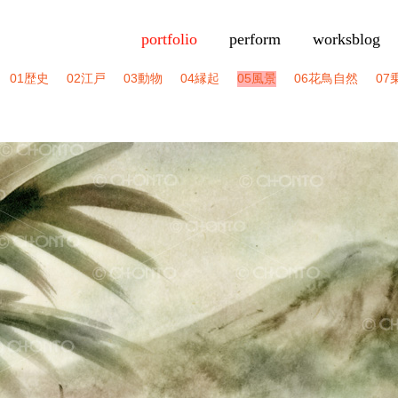
portfolio
perform
worksblog
01歴史
02江戸
03動物
04縁起
05風景
06花鳥自然
07