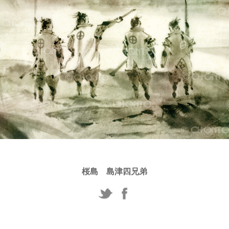
桜島 島津四兄弟