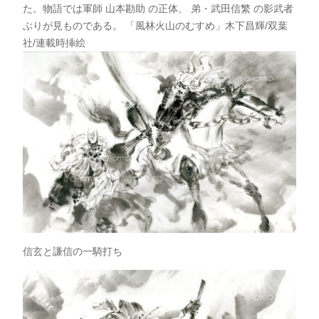
た。物語では軍師 山本勘助 の正体、 弟・武田信繁 の影武者
ぶりが見ものである。 「風林火山のむすめ」木下昌輝/双葉
社/連載時挿絵
信玄と謙信の一騎打ち