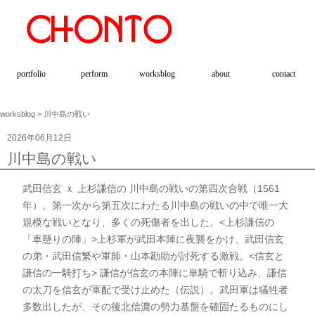
portfolio
perform
worksblog
about
contact
worksblog
> 川中島の戦い
2026年06月12日
川中島の戦い
武田信玄 ｘ 上杉謙信の 川中島の戦いの第四次合戦（1561
年）。第一次から第五次にわたる川中島の戦いの中で唯一大
規模な戦いとなり、多くの死傷者を出した。<上杉謙信の
「車懸りの陣」>上杉軍が武田本陣に夜襲をかけ、武田信玄
の弟・武田信繁や軍師・山本勘助が討死する激戦。<信玄と
謙信の一騎打ち> 謙信が信玄の本陣に単騎で斬り込み、謙信
の太刀を信玄が軍配で受け止めた（伝説）。武田軍は犠牲者
多数出したが、その後北信濃の勢力基盤を確固たるものにし