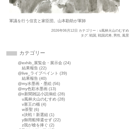
軍議を行う信玄と家臣団。山本勘助が軍師
2026年06月12日 カテゴリー：
u風林火山のむすめ
タグ:
戦国
,
戦国武将
,
男性
,
風景
カテゴリー
@exhib_展覧会・展示会
(24)
結果報告
(22)
@live_ライブペイント
(39)
結果報告
(40)
@my水墨画・墨絵
(56)
@my色彩水墨画
(13)
@n新聞雑誌小説挿絵
(28)
u風林火山のむすめ
(28)
v塞王の楯
(4)
w茶聖
(6)
x決戦！新選組
(1)
y御用船帰還せず
(22)
z我が槍を捧ぐ
(2)