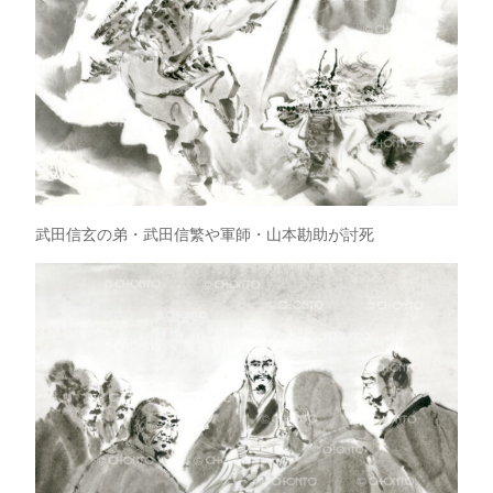
武田信玄の弟・武田信繁や軍師・山本勘助が討死