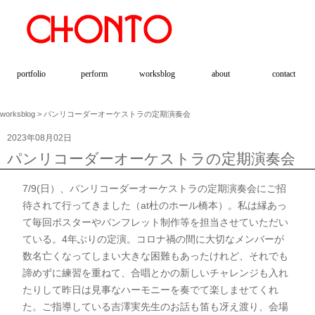
portfolio
perform
worksblog
about
contact
worksblog
> パンリコーダーオーケストラの定期演奏会
2023年08月02日
パンリコーダーオーケストラの定期演奏会
7/9(日）、パンリコーダーオーケストラの定期演奏会にご招
待されて行ってきました（at杜のホール橋本）。私は縁あっ
て毎回ポスターやパンフレット制作等を担当させていただい
ている。4年ぶりの定演。コロナ禍の間に大切なメンバーが
数名亡くなってしまい大きな困難もあったけれど、それでも
諦めずに練習を重ねて、合唱とかの新しいチャレンジも入れ
たりして昨日は見事なハーモニーを奏でて楽しませてくれ
た。ご指導している吉澤実先生のお話も笛も冴え渡り、会場