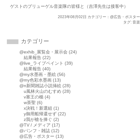
ゲストのブリューゲル音楽隊の皆様と（吉澤先生は接客中）
2023年08月02日 カテゴリー：
@広告・ポスター
タグ:
音楽
カテゴリー
@exhib_展覧会・展示会
(24)
結果報告
(22)
@live_ライブペイント
(39)
結果報告
(40)
@my水墨画・墨絵
(56)
@my色彩水墨画
(13)
@n新聞雑誌小説挿絵
(28)
u風林火山のむすめ
(28)
v塞王の楯
(4)
w茶聖
(6)
x決戦！新選組
(1)
y御用船帰還せず
(22)
z我が槍を捧ぐ
(2)
@TV / メディア
(17)
@パンフ・雑誌
(12)
@広告・ポスター
(13)