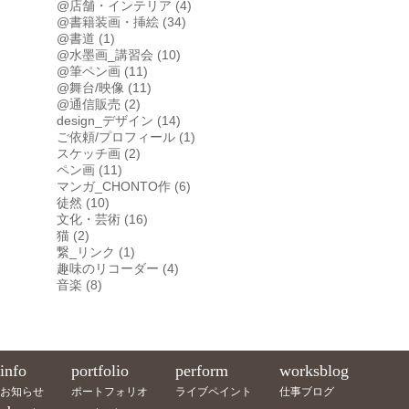
@店舗・インテリア
(4)
@書籍装画・挿絵
(34)
@書道
(1)
@水墨画_講習会
(10)
@筆ペン画
(11)
@舞台/映像
(11)
@通信販売
(2)
design_デザイン
(14)
ご依頼/プロフィール
(1)
スケッチ画
(2)
ペン画
(11)
マンガ_CHONTO作
(6)
徒然
(10)
文化・芸術
(16)
猫
(2)
繋_リンク
(1)
趣味のリコーダー
(4)
音楽
(8)
info
portfolio
perform
worksblog
お知らせ
ポートフォリオ
ライブペイント
仕事ブログ