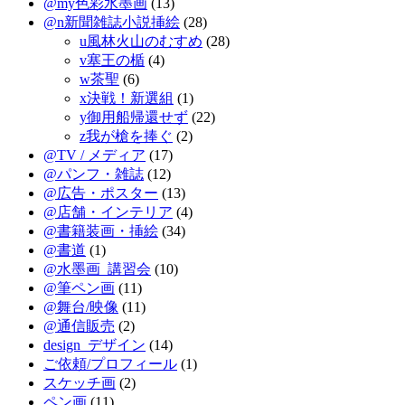
@my色彩水墨画
(13)
@n新聞雑誌小説挿絵
(28)
u風林火山のむすめ
(28)
v塞王の楯
(4)
w茶聖
(6)
x決戦！新選組
(1)
y御用船帰還せず
(22)
z我が槍を捧ぐ
(2)
@TV / メディア
(17)
@パンフ・雑誌
(12)
@広告・ポスター
(13)
@店舗・インテリア
(4)
@書籍装画・挿絵
(34)
@書道
(1)
@水墨画_講習会
(10)
@筆ペン画
(11)
@舞台/映像
(11)
@通信販売
(2)
design_デザイン
(14)
ご依頼/プロフィール
(1)
スケッチ画
(2)
ペン画
(11)