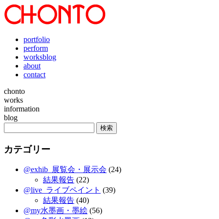
portfolio
perform
worksblog
about
contact
chonto
works
information
blog
カテゴリー
@exhib_展覧会・展示会
(24)
結果報告
(22)
@live_ライブペイント
(39)
結果報告
(40)
@my水墨画・墨絵
(56)